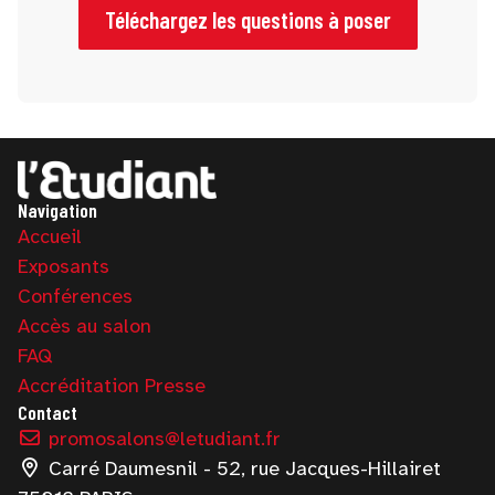
professionnels.
Téléchargez les questions à poser
Navigation
Accueil
Exposants
Conférences
Accès au salon
FAQ
Accréditation Presse
Contact
promosalons@letudiant.fr
Carré Daumesnil - 52, rue Jacques-Hillairet