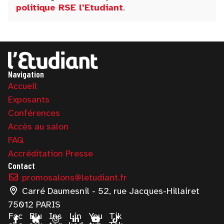
politique RSE l'Etudiant
.
Navigation
Accueil
Exposants
Conférences
Accès au salon
FAQ
Accréditation Presse
Contact
promosalons@letudiant.fr
Carré Daumesnil - 52, rue Jacques-Hillairet
75012 PARIS
Fac
Blu
Ins
Lin
You
Tik