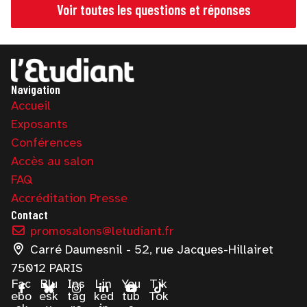
Voir toutes les questions et réponses
Navigation
Accueil
Exposants
Conférences
Accès au salon
FAQ
Accréditation Presse
Contact
promosalons@letudiant.fr
Carré Daumesnil - 52, rue Jacques-Hillairet
75012 PARIS
Fac
Blu
Ins
Lin
You
Tik
ebo
esk
tag
ked
tub
Tok